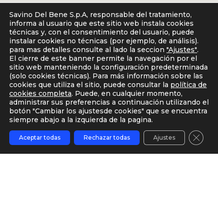
Savino Del Bene S.p.A, responsable del tratamiento,
informa al usuario que este sitio web instala cookies
técnicas y, con el consentimiento del usuario, puede
instalar cookies no técnicas (por ejemplo, de análisis).
para mas detalles consulte al lado la seccion
"Ajustes"
.
El cierre de este banner permite la navegación por el
sitio web manteniendo la configuración predeterminada
(solo cookies técnicas). Para más información sobre las
cookies que utiliza el sitio, puede consultar la
política de
cookies completa
. Puede, en cualquier momento,
administrar sus preferencias a continuación utilizando el
El mapa es un servicio proporcionado por Google Maps. Savino Del
Bene no se hace responsable de los límites o nombres de lugares que
botón "Cambiar los ajustesde cookies" que se encuentra
se muestran.
siempre abajo a la izquierda de la pagina.
Cerra
Aceptar todas
Rechazar todas
Ajustes
Nuestras
oficinas
TRACKING
CONTACTENOS
MY SDB
Europe
South Central Asia
South East Asia