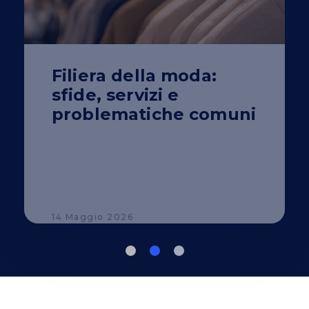
Filiera della moda:
sfide, servizi e
problematiche comuni
14 Maggio 2026