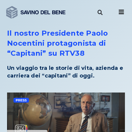
Vai
al
contenuto
Il nostro Presidente Paolo
Nocentini protagonista di
“Capitani” su RTV38
Un viaggio tra le storie di vita, azienda e
carriera dei “capitani” di oggi.