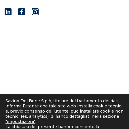
I
n
s
t
© 2001 - 2026 Savino Del Bene S.p.a
a
Via del Botteghino 24/26/28A
g
50018 Scandicci (FI), Italy
r
C.F. e P.IVA 05300610481
a
Cap. soc. int. vers. Euro 19.000.000 – C.C.I.A.A. Firenze
m
536113
Privacy
Informativa Cookie
Informativa clienti-fornitori
Savino Del Bene S.p.A, titolare del trattamento dei dati,
Informativa Candidati
informa l’utente che tale sito web installa cookie tecnici
Note Legali
e, previo consenso dell’utente, può installare cookie non
tecnici (es. analytics), di fianco dettagliati nella sezione
Corporate Compliance
"impostazioni"
.
D. Lgs. 231/2001 e Organismo di Vigilanza
La chiusura del presente banner consente la