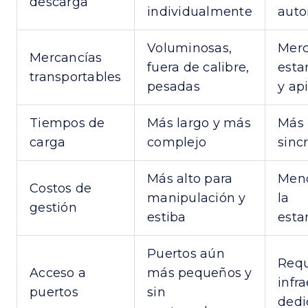
descarga
individualmente
auto
Voluminosas,
Merc
Mercancías
fuera de calibre,
esta
transportables
pesadas
y ap
Tiempos de
Más largo y más
Más 
carga
complejo
sinc
Más alto para
Meno
Costos de
manipulación y
la
gestión
estiba
esta
Puertos aún
Requ
Acceso a
más pequeños y
infr
puertos
sin
dedi