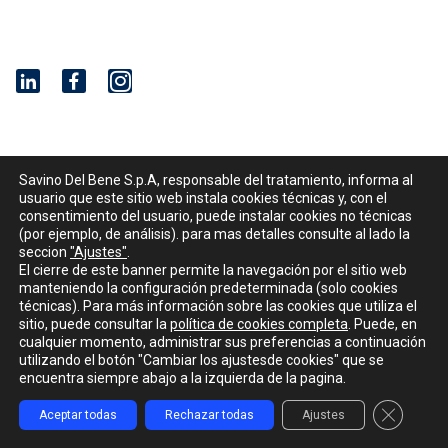
I
n
s
t
© 2001 - 2026 Savino Del Bene S.p.a
a
Savino Del Bene S.p.A, responsable del tratamiento, informa al
Via del Botteghino 24/26/28A
g
usuario que este sitio web instala cookies técnicas y, con el
50018 Scandicci (FI), Italy
consentimiento del usuario, puede instalar cookies no técnicas
r
(por ejemplo, de análisis). para mas detalles consulte al lado la
C.F. e P.IVA 05300610481
a
seccion
"Ajustes"
.
Cap. soc. int. vers. Euro 19.000.000 – C.C.I.A.A. Firenze 536113
m
El cierre de este banner permite la navegación por el sitio web
manteniendo la configuración predeterminada (solo cookies
Privacy
técnicas). Para más información sobre las cookies que utiliza el
sitio, puede consultar la
política de cookies completa
. Puede, en
Política de «cookies»
cualquier momento, administrar sus preferencias a continuación
Nota informativa a clientes – proveedores
utilizando el botón "Cambiar los ajustesde cookies" que se
Política para solicitantes
encuentra siempre abajo a la izquierda de la pagina.
Avisos legales
Cerrar el
Aceptar todas
Rechazar todas
Ajustes
Corporate Compliance
TRACKING
CONTACTENOS
MY SDB
La responsabilidad penal de las personas jurídicas