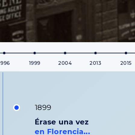
1996
1999
2004
2013
2015
1899
Érase una vez
en Florencia...