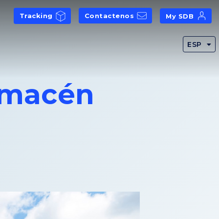
Tracking
Contactenos
My SDB
ESP
lmacén