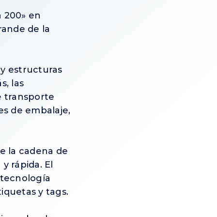
a 200» en
rande de la
y estructuras
s, las
e transporte
es de embalaje,
de la cadena de
y rápida. El
 tecnología
iquetas y tags.