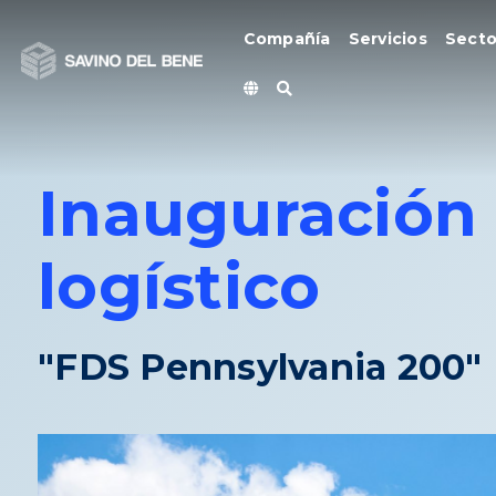
Ir
al
Compañía
Servicios
Secto
contenido
Inauguración
logístico
"FDS Pennsylvania 200"