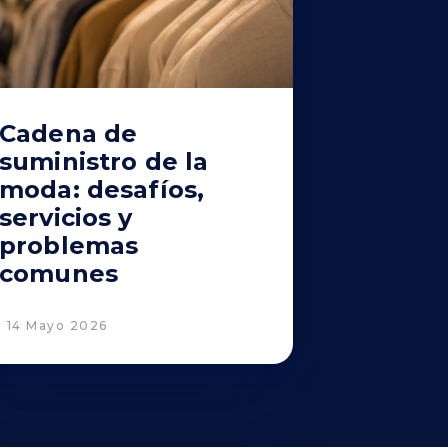
Cadena de
suministro de la
moda: desafíos,
servicios y
problemas
comunes
14 Mayo 2026