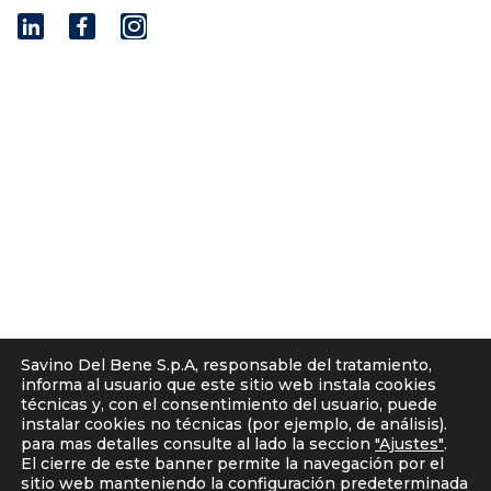
I
n
s
t
© 2001 - 2026 Savino Del Bene S.p.a
a
Via del Botteghino 24/26/28A
g
50018 Scandicci (FI), Italy
r
C.F. e P.IVA 05300610481
a
Cap. soc. int. vers. Euro 19.000.000 – C.C.I.A.A. Firenze
m
536113
Privacy
Política de «cookies»
Nota informativa a clientes – proveedores
Savino Del Bene S.p.A, responsable del tratamiento,
Política para solicitantes
informa al usuario que este sitio web instala cookies
Avisos legales
técnicas y, con el consentimiento del usuario, puede
instalar cookies no técnicas (por ejemplo, de análisis).
Corporate Compliance
para mas detalles consulte al lado la seccion
"Ajustes"
.
La responsabilidad penal de las personas jurídicas
El cierre de este banner permite la navegación por el
Codigo Etico Y Directrices Anticorrupcion
sitio web manteniendo la configuración predeterminada