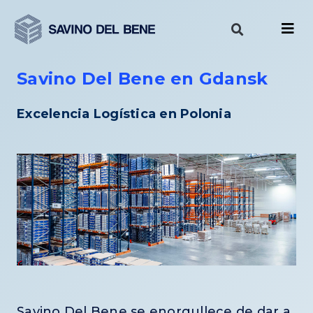
Ir
al
contenido
Savino Del Bene en Gdansk
Excelencia Logística en Polonia
Savino Del Bene se enorgullece de dar a