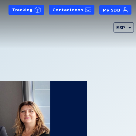
Tracking
Contactenos
My SDB
ESP