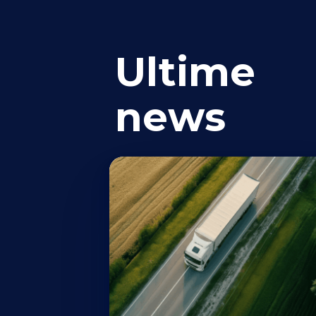
Ultime
news