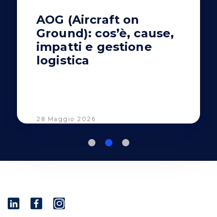
AOG (Aircraft on
Ground): cos’è, cause,
impatti e gestione
logistica
28 Maggio 2026
I
n