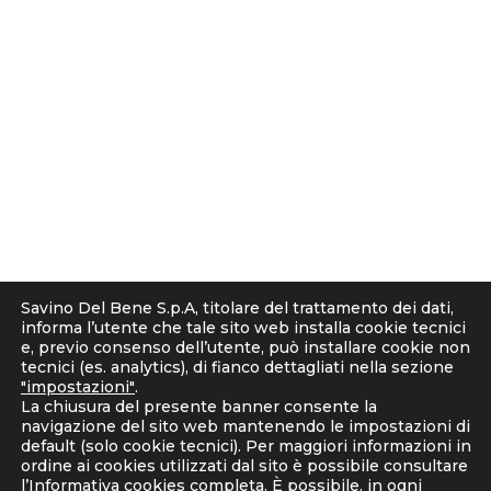
s
t
© 2001 - 2026 Savino Del Bene S.p.a
a
Via del Botteghino 24/26/28A
g
50018 Scandicci (FI), Italy
r
C.F. e P.IVA 05300610481
a
Cap. soc. int. vers. Euro 19.000.000 – C.C.I.A.A. Firenze
m
536113
Privacy
Informativa Cookie
Informativa clienti-fornitori
Savino Del Bene S.p.A, titolare del trattamento dei dati,
Informativa Candidati
informa l’utente che tale sito web installa cookie tecnici
Note Legali
e, previo consenso dell’utente, può installare cookie non
tecnici (es. analytics), di fianco dettagliati nella sezione
Corporate Compliance
"impostazioni"
.
D. Lgs. 231/2001 e Organismo di Vigilanza
La chiusura del presente banner consente la
Codice Etico e Linee Guida Anticorruzione
navigazione del sito web mantenendo le impostazioni di
default (solo cookie tecnici). Per maggiori informazioni in
Whistleblowing
ordine ai cookies utilizzati dal sito è possibile consultare
Strategia fiscale
l’
Informativa cookies completa
. È possibile, in ogni