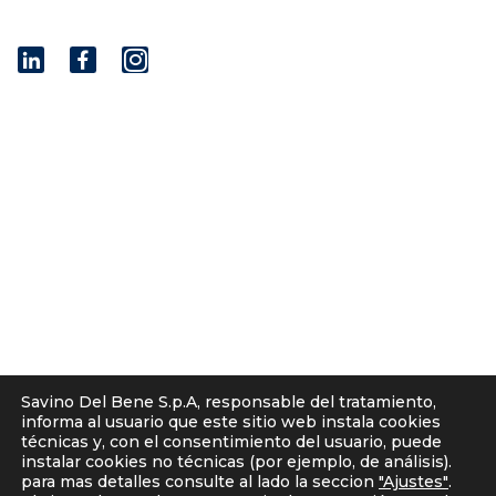
I
n
s
t
© 2001 - 2026 Savino Del Bene S.p.a
a
Via del Botteghino 24/26/28A
g
50018 Scandicci (FI), Italy
r
C.F. e P.IVA 05300610481
a
Cap. soc. int. vers. Euro 19.000.000 – C.C.I.A.A. Firenze
m
536113
Privacy
Política de «cookies»
Nota informativa a clientes – proveedores
Savino Del Bene S.p.A, responsable del tratamiento,
Política para solicitantes
informa al usuario que este sitio web instala cookies
Avisos legales
técnicas y, con el consentimiento del usuario, puede
instalar cookies no técnicas (por ejemplo, de análisis).
Corporate Compliance
para mas detalles consulte al lado la seccion
"Ajustes"
.
La responsabilidad penal de las personas jurídicas