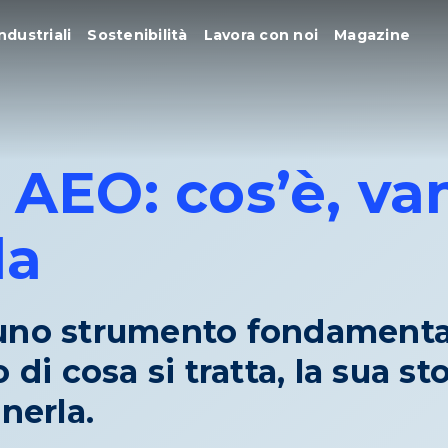
ndustriali
Sostenibilità
Lavora con noi
Magazine
 AEO: cos’è, va
la
 uno strumento fondamenta
 di cosa si tratta, la sua st
nerla.