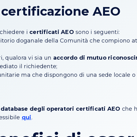
 certificazione AEO
ichiedere i
certificati AEO
sono i seguenti:
erritorio doganale della Comunità che compiono att
, qualora vi sia un
accordo di mutuo riconosci
diato il richiedente;
nitarie ma che dispongono di una sede locale o 
n
database degli operatori certificati AEO
che h
essibile
qui
.