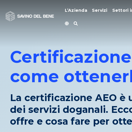
Vai
al
L’Azienda
Servizi
Settori i
contenuto
Certificazione
come ottener
La certificazione AEO è
dei servizi doganali. Ecco
offre e cosa fare per otte