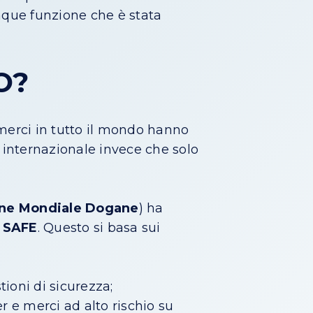
nque funzione che è stata
O?
merci in tutto il mondo hanno
 internazionale invece che solo
one Mondiale Dogane
) ha
l
SAFE
. Questo si basa sui
ioni di sicurezza;
r e merci ad alto rischio su