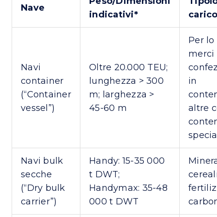
Peso/Dimensioni
Tipolo
Nave
indicativi*
caric
Per lo
merci
Navi
Oltre 20.000 TEU;
confe
container
lunghezza > 300
in
(“Container
m; larghezza >
conten
vessel”)
45-60 m
altre 
conten
specia
Navi bulk
Handy: 15-35 000
Minera
secche
t DWT;
cereali
(“Dry bulk
Handymax: 35-48
fertili
carrier”)
000 t DWT
carbo