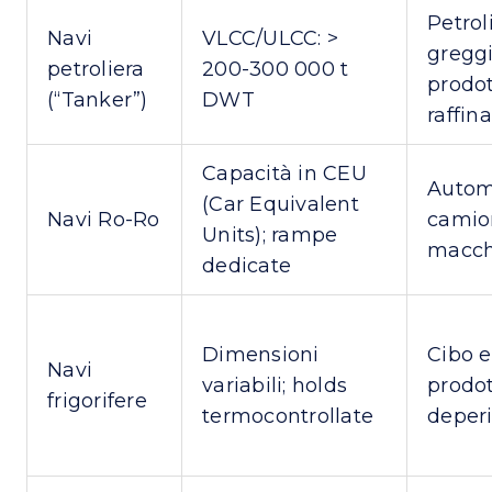
Petrol
Navi
VLCC/ULCC: >
greggi
petroliera
200-300 000 t
prodot
(“Tanker”)
DWT
raffina
Capacità in CEU
Automo
(Car Equivalent
Navi Ro-Ro
camio
Units); rampe
macch
dedicate
Dimensioni
Cibo e
Navi
variabili; holds
prodot
frigorifere
termocontrollate
deperi