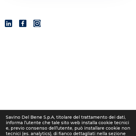
I
n
s
t
© 2001 - 2026 Savino Del Bene S.p.a
a
Via del Botteghino 24/26/28A
g
50018 Scandicci (FI), Italy
r
C.F. e P.IVA 05300610481
a
Cap. soc. int. vers. Euro 19.000.000 – C.C.I.A.A. Firenze
m
536113
Privacy
Informativa Cookie
Informativa clienti-fornitori
Savino Del Bene S.p.A, titolare del trattamento dei dati,
Informativa Candidati
informa l’utente che tale sito web installa cookie tecnici
Note Legali
e, previo consenso dell’utente, può installare cookie non
tecnici (es. analytics), di fianco dettagliati nella sezione
Corporate Compliance