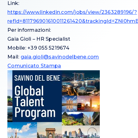
Link:
https://www.linkedin.com/jobs/view/2363289196/?
refId=811796901610011261420&trackingId=ZNi
Per informazioni:
Gaia Gioli – HR Specialist
Mobile: +39 055 5219674
Mail:
gaia.gioli@savinodelbene.com
Comunicato Stampa