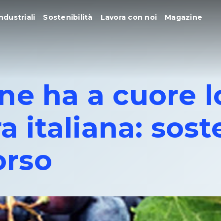
ndustriali
Sostenibilità
Lavora con noi
Magazine
ne ha a cuore l
ra italiana: sos
orso