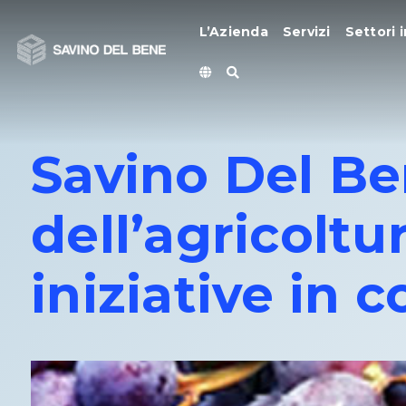
Vai
al
L’Azienda
Servizi
Settori i
contenuto
Savino Del Be
dell’agricoltu
iniziative in c