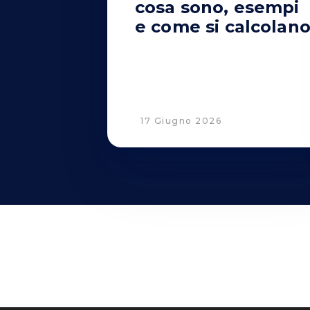
cosa sono, esempi
e come si calcolan
17 Giugno 2026
© 2001 - 2026 Savino Del Bene S.p.a
Via del Botteghino 24/26/28A
–
50018 Scandicci (FI), Italy
C.F. e P.IVA 05300610481