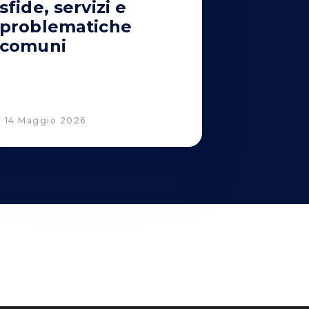
sfide, servizi e
problematiche
comuni
14 Maggio 2026
Corporate Compliance
D. Lgs. 231/2001 e Organismo di Vigilanza
Codice Etico e Linee Guida Anticorruzione
Whistleblowing