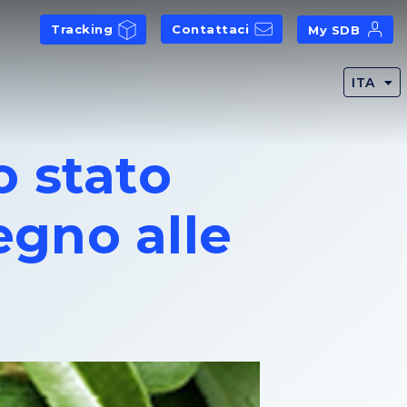
Tracking
Contattaci
My SDB
ITA
o stato
tegno alle