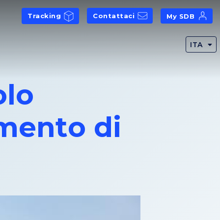
Tracking
Contattaci
My SDB
ITA
olo
imento di