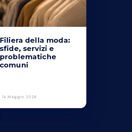
Filiera della moda:
sfide, servizi e
problematiche
comuni
14 Maggio 2026