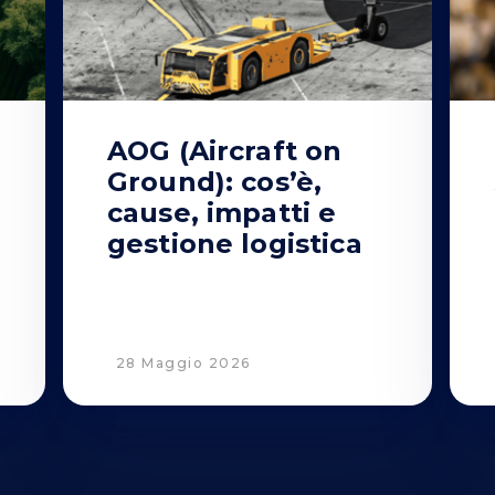
AOG (Aircraft on
Ground): cos’è,
o
cause, impatti e
gestione logistica
28 Maggio 2026