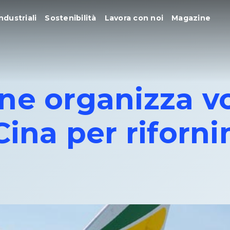
ndustriali
Sostenibilità
Lavora con noi
Magazine
ne organizza v
Cina per riforn