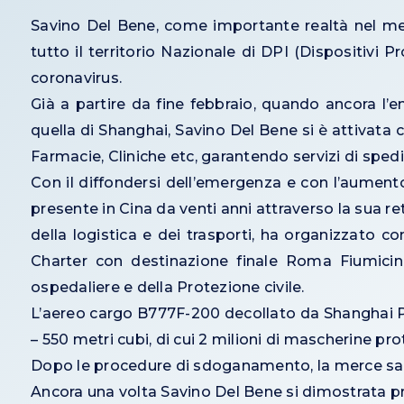
Savino Del Bene, come importante realtà nel merca
tutto il territorio Nazionale di DPI (Dispositivi 
coronavirus.
Già a partire da fine febbraio, quando ancora l’eme
quella di Shanghai, Savino Del Bene si è attivata 
Farmacie, Cliniche etc, garantendo servizi di spe
Con il diffondersi dell’emergenza e con l’aumento
presente in Cina da venti anni attraverso la sua r
della logistica e dei trasporti, ha organizzato
Charter con destinazione finale Roma Fiumicino 
ospedaliere e della Protezione civile.
L’aereo cargo B777F-200 decollato da Shanghai PV
– 550 metri cubi, di cui 2 milioni di mascherine pr
Dopo le procedure di sdoganamento, la merce sarà di
Ancora una volta Savino Del Bene si dimostrata pro