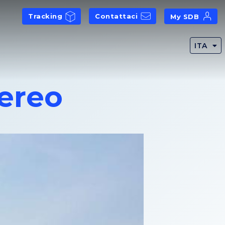
Tracking
Contattaci
My SDB
ITA
aereo