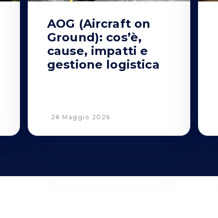
AOG (Aircraft on
Ground): cos’è,
o
cause, impatti e
gestione logistica
28 Maggio 2026
Privacy