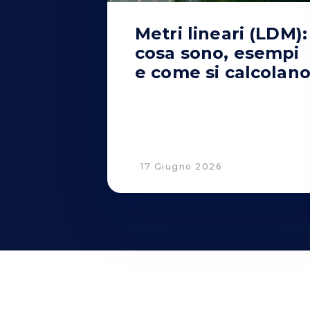
Metri lineari (LDM):
cosa sono, esempi
e come si calcolan
17 Giugno 2026
© 2001 - 2026 Savino Del Bene S.p.a