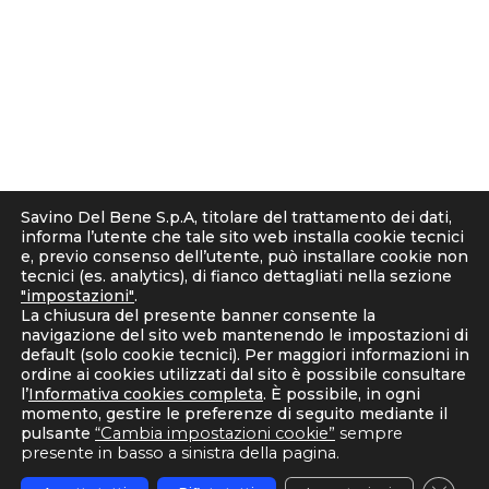
g
50018 Scandicci (FI), Italy
r
C.F. e P.IVA 05300610481
a
Cap. soc. int. vers. Euro 19.000.000 – C.C.I.A.A. Firenze
m
536113
Privacy
Informativa Cookie
Informativa clienti-fornitori
Savino Del Bene S.p.A, titolare del trattamento dei dati,
Informativa Candidati
informa l’utente che tale sito web installa cookie tecnici
Note Legali
e, previo consenso dell’utente, può installare cookie non
tecnici (es. analytics), di fianco dettagliati nella sezione
Corporate Compliance
"impostazioni"
.
D. Lgs. 231/2001 e Organismo di Vigilanza
La chiusura del presente banner consente la
Codice Etico e Linee Guida Anticorruzione
navigazione del sito web mantenendo le impostazioni di
default (solo cookie tecnici). Per maggiori informazioni in
Whistleblowing
ordine ai cookies utilizzati dal sito è possibile consultare
Strategia fiscale
l’
Informativa cookies completa
. È possibile, in ogni
momento, gestire le preferenze di seguito mediante il
pulsante
“Cambia impostazioni cookie”
sempre
presente in basso a sinistra della pagina.