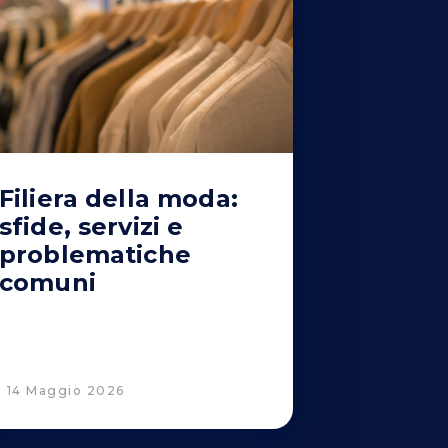
Filiera della moda:
sfide, servizi e
problematiche
comuni
14 Maggio 2026