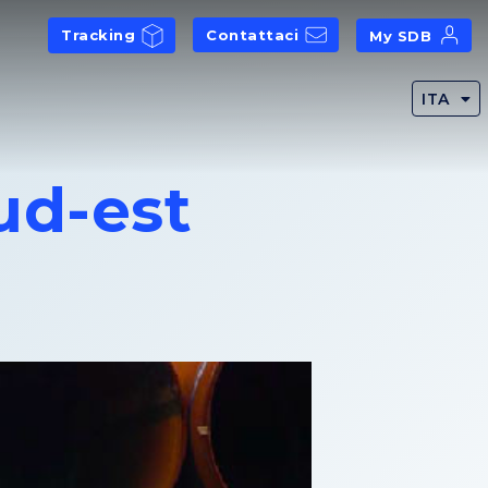
Tracking
Contattaci
My SDB
ITA
ud-est