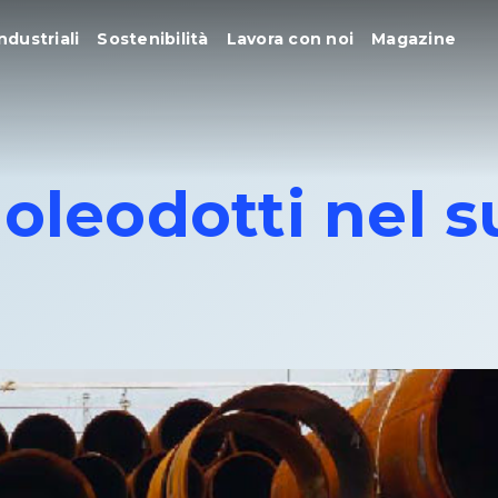
ndustriali
Sostenibilità
Lavora con noi
Magazine
 oleodotti nel s