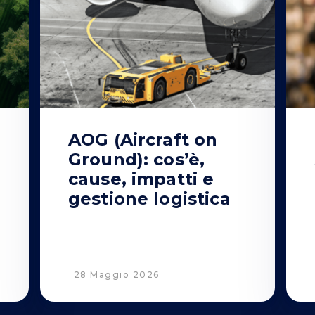
AOG (Aircraft on
Ground): cos’è,
o
cause, impatti e
gestione logistica
28 Maggio 2026