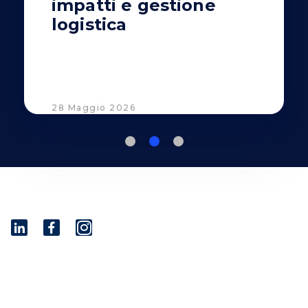
impatti e gestione
logistica
28 Maggio 2026
I
n
s
t
© 2001 - 2026 Savino Del Bene S.p.a
a
Via del Botteghino 24/26/28A