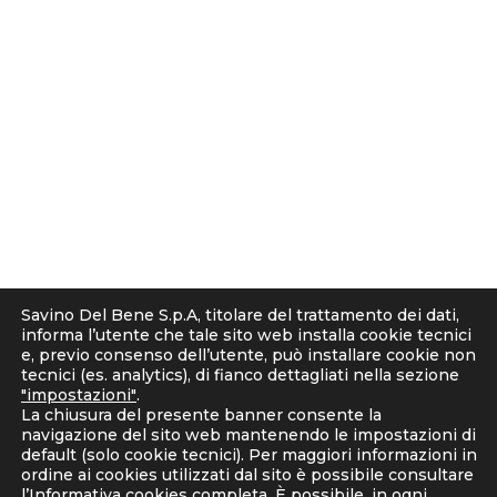
s
t
© 2001 - 2026 Savino Del Bene S.p.a
a
Via del Botteghino 24/26/28A
g
50018 Scandicci (FI), Italy
r
C.F. e P.IVA 05300610481
a
Cap. soc. int. vers. Euro 19.000.000 – C.C.I.A.A. Firenze
m
536113
Privacy
Informativa Cookie
Informativa clienti-fornitori
Savino Del Bene S.p.A, titolare del trattamento dei dati,
Informativa Candidati
informa l’utente che tale sito web installa cookie tecnici
Note Legali
e, previo consenso dell’utente, può installare cookie non
tecnici (es. analytics), di fianco dettagliati nella sezione
Corporate Compliance
"impostazioni"
.
D. Lgs. 231/2001 e Organismo di Vigilanza
La chiusura del presente banner consente la
Codice Etico e Linee Guida Anticorruzione
navigazione del sito web mantenendo le impostazioni di
default (solo cookie tecnici). Per maggiori informazioni in
Whistleblowing
ordine ai cookies utilizzati dal sito è possibile consultare
Strategia fiscale
l’
Informativa cookies completa
. È possibile, in ogni